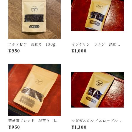
エチオピア 浅煎り 100g
マンデリン ポルン 深煎
り 100g
¥950
¥1,000
禁煙室ブレンド 深煎り 100
マダガスカル イエローブルボ
g
ン 深煎り 100g
¥950
¥1,300