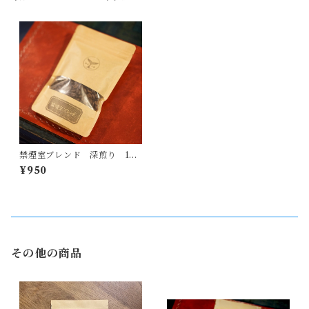
禁煙室ブレンド 深煎り 100
g
¥950
その他の商品