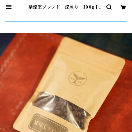
禁煙室ブレンド 深煎り 100g | 喫
茶 水鯨