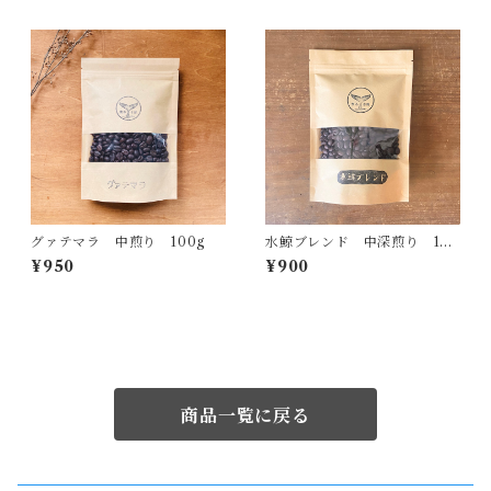
グァテマラ 中煎り 100g
水鯨ブレンド 中深煎り 100
g
¥950
¥900
商品一覧に戻る